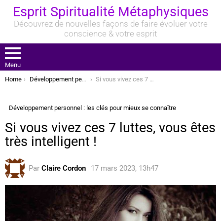
Esprit Spiritualité Métaphysiques
Découvrez de nouvelles façons de faire évoluer votre
conscience & votre esprit
Menu
You are here:
Home
Développement personnel : les clés pour mieux se connaître
Si vous vivez ces 7 luttes, vous êtes très intelligent !
Développement personnel : les clés pour mieux se connaître
Si vous vivez ces 7 luttes, vous êtes
très intelligent !
Par
Claire Cordon
17 mars 2023, 13h47