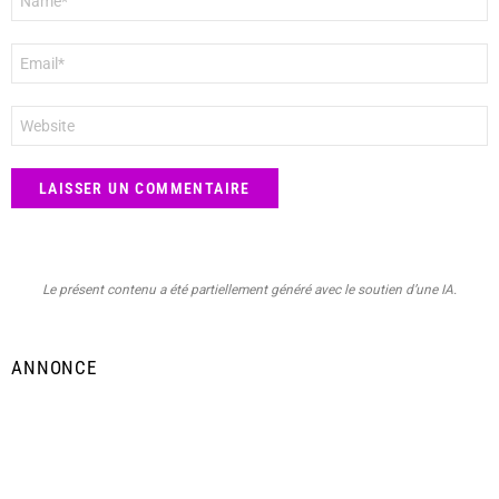
*
E-
mail
*
Site
web
Le présent contenu a été partiellement généré avec le soutien d’une IA.
ANNONCE