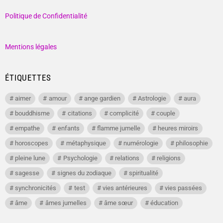
Politique de Confidentialité
Mentions légales
ÉTIQUETTES
aimer
amour
ange gardien
Astrologie
aura
bouddhisme
citations
complicité
couple
empathe
enfants
flamme jumelle
heures miroirs
horoscopes
métaphysique
numérologie
philosophie
pleine lune
Psychologie
relations
religions
sagesse
signes du zodiaque
spiritualité
synchronicités
test
vies antérieures
vies passées
âme
âmes jumelles
âme sœur
éducation