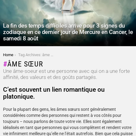
La fin des temps difficiles arrive pour 3 signes du
zodiaque en ce dernier jour de Mercure en Cancer, le
samedi 8 août
You are here:
Home
Tag Archives: âme sœur
ÂME SŒUR
Une âme-soeur est une personne avec qui on a une forte
affinité, des valeurs et des goûts partagés.
C’est souvent un lien romantique ou
platonique.
Pour la plupart des gens, les âmes sœurs sont généralement
considérées comme des personnes qui restent à vos côtés pour
toujours – nous parlons de toute votre vie. Elles sont également
idéalisés en tant que personnes qui vous complètent et rendent votre
vie infiniment meilleure qu’elle ne l’était autrefois. Bien que cela puisse