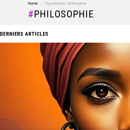
You are here:
Home
Tag Archives: philosophie
PHILOSOPHIE
DERNIERS ARTICLES