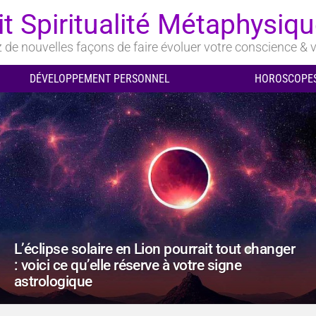
it Spiritualité Métaphysiq
de nouvelles façons de faire évoluer votre conscience & v
DÉVELOPPEMENT PERSONNEL
HOROSCOPES
L’éclipse solaire en Lion pourrait tout changer
: voici ce qu’elle réserve à votre signe
astrologique