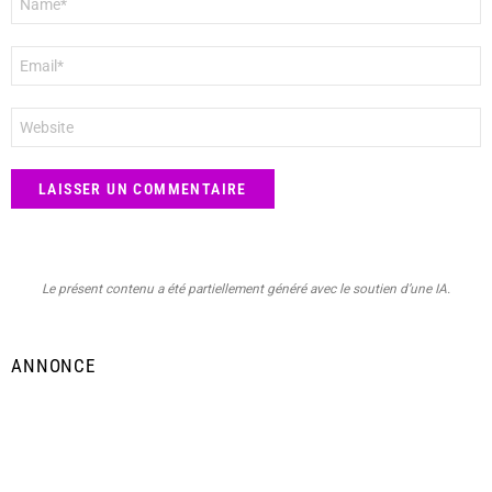
*
E-
mail
*
Site
web
Le présent contenu a été partiellement généré avec le soutien d’une IA.
ANNONCE