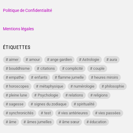
Politique de Confidentialité
Mentions légales
ÉTIQUETTES
aimer
amour
ange gardien
Astrologie
aura
bouddhisme
citations
complicité
couple
empathe
enfants
flamme jumelle
heures miroirs
horoscopes
métaphysique
numérologie
philosophie
pleine lune
Psychologie
relations
religions
sagesse
signes du zodiaque
spiritualité
synchronicités
test
vies antérieures
vies passées
âme
âmes jumelles
âme sœur
éducation