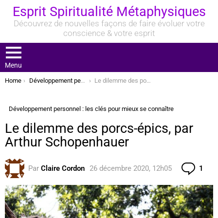
Esprit Spiritualité Métaphysiques
Découvrez de nouvelles façons de faire évoluer votre
conscience & votre esprit
Menu
You are here:
Home
Développement personnel : les clés pour mieux se connaître
Le dilemme des porcs-épics, par Arthur Schopenhauer
Développement personnel : les clés pour mieux se connaître
Le dilemme des porcs-épics, par
Arthur Schopenhauer
Com
Par
Claire Cordon
26 décembre 2020, 12h05
1