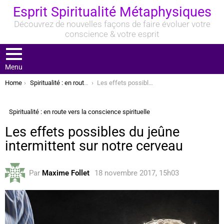
Esprit Spiritualité Métaphysiques
Découvrez de nouvelles façons de faire évoluer votre
conscience & votre esprit
Menu
You are here:
Home
Spiritualité : en route vers la conscience spirituelle
Les effets possibles du jeûne intermittent sur notre cerveau
Spiritualité : en route vers la conscience spirituelle
Les effets possibles du jeûne
intermittent sur notre cerveau
Par
Maxime Follet
18 novembre 2017, 15h03