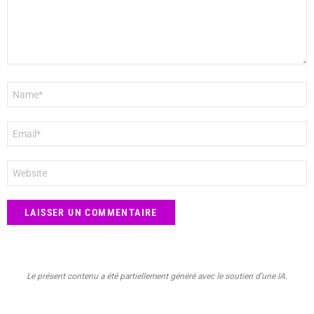
Nom
*
E-
mail
*
Site
web
Le présent contenu a été partiellement généré avec le soutien d’une IA.