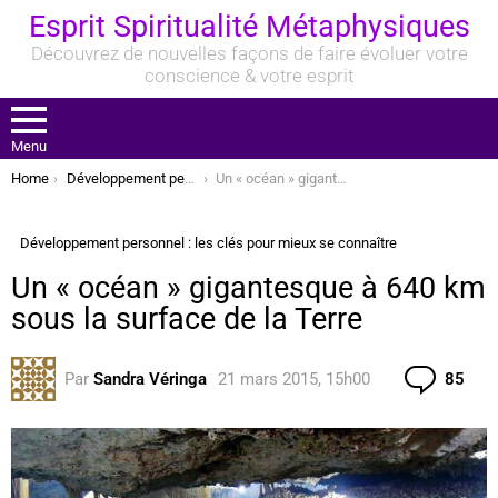
Esprit Spiritualité Métaphysiques
Découvrez de nouvelles façons de faire évoluer votre
conscience & votre esprit
Menu
You are here:
Home
Développement personnel : les clés pour mieux se connaître
Un « océan » gigantesque à 640 km sous la surface de la Terre
Développement personnel : les clés pour mieux se connaître
Un « océan » gigantesque à 640 km
sous la surface de la Terre
Com
Par
Sandra Véringa
21 mars 2015, 15h00
85