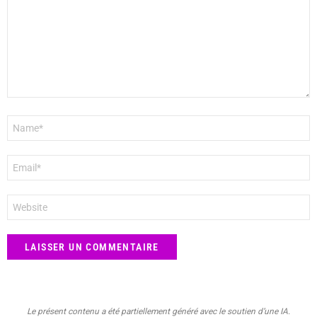
Nom
*
E-
mail
*
Site
web
Le présent contenu a été partiellement généré avec le soutien d’une IA.