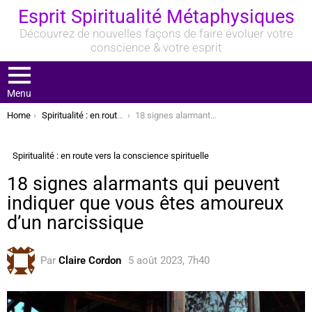
Esprit Spiritualité Métaphysiques
Découvrez de nouvelles façons de faire évoluer votre
conscience & votre esprit
Menu
You are here:
Home
Spiritualité : en route vers la conscience spirituelle
18 signes alarmants qui peuvent indiquer que vous êtes amoureux d’un narcissique
Spiritualité : en route vers la conscience spirituelle
18 signes alarmants qui peuvent
indiquer que vous êtes amoureux
d’un narcissique
Par
Claire Cordon
5 août 2023, 7h40