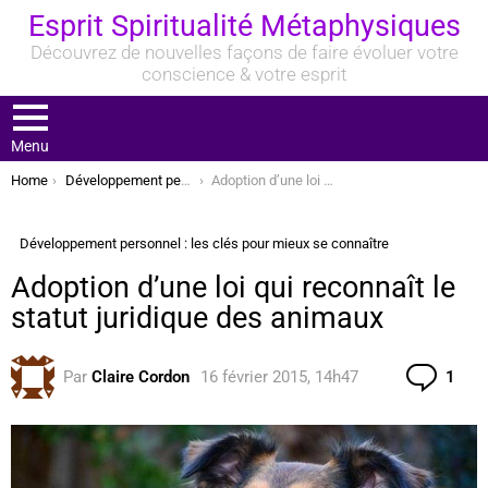
Esprit Spiritualité Métaphysiques
Découvrez de nouvelles façons de faire évoluer votre
conscience & votre esprit
Menu
You are here:
Home
Développement personnel : les clés pour mieux se connaître
Adoption d’une loi qui reconnaît le statut juridique des animaux
Développement personnel : les clés pour mieux se connaître
Adoption d’une loi qui reconnaît le
statut juridique des animaux
Com
Par
Claire Cordon
16 février 2015, 14h47
1