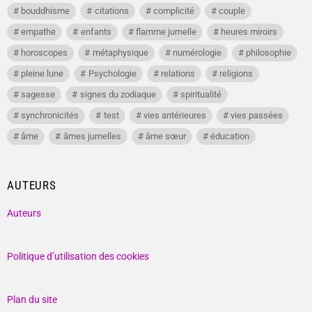
bouddhisme
citations
complicité
couple
empathe
enfants
flamme jumelle
heures miroirs
horoscopes
métaphysique
numérologie
philosophie
pleine lune
Psychologie
relations
religions
sagesse
signes du zodiaque
spiritualité
synchronicités
test
vies antérieures
vies passées
âme
âmes jumelles
âme sœur
éducation
AUTEURS
Auteurs
Politique d’utilisation des cookies
Plan du site