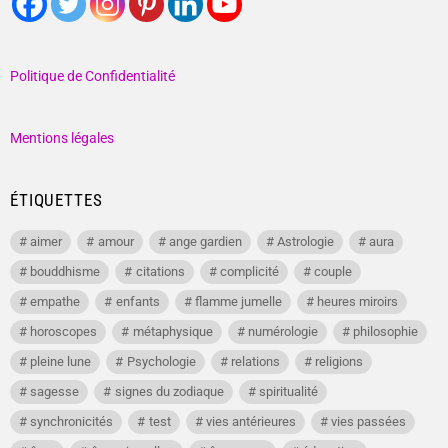
Politique de Confidentialité
Mentions légales
ÉTIQUETTES
aimer
amour
ange gardien
Astrologie
aura
bouddhisme
citations
complicité
couple
empathe
enfants
flamme jumelle
heures miroirs
horoscopes
métaphysique
numérologie
philosophie
pleine lune
Psychologie
relations
religions
sagesse
signes du zodiaque
spiritualité
synchronicités
test
vies antérieures
vies passées