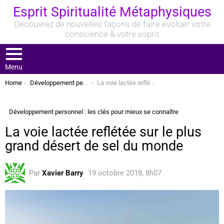
Esprit Spiritualité Métaphysiques
Découvrez de nouvelles façons de faire évoluer votre
conscience & votre esprit
Menu
You are here:
Home
Développement personnel : les clés pour mieux se connaître
La voie lactée reflétée sur le plus grand désert de sel du monde
Développement personnel : les clés pour mieux se connaître
La voie lactée reflétée sur le plus
grand désert de sel du monde
Par
Xavier Barry
19 octobre 2018, 8h07