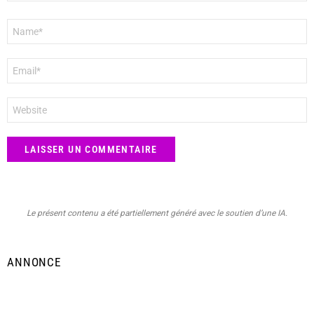
Nom
*
E-
mail
*
Site
web
Le présent contenu a été partiellement généré avec le soutien d’une IA.
ANNONCE