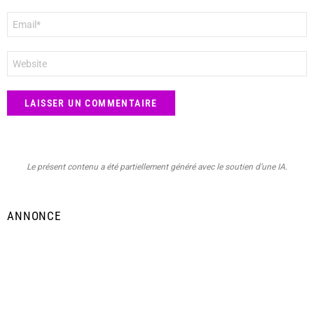
E-
mail
*
Site
web
Le présent contenu a été partiellement généré avec le soutien d’une IA.
ANNONCE