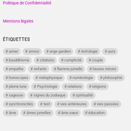
Politique de Confidentialité
Mentions légales
ÉTIQUETTES
aimer
amour
ange gardien
Astrologie
aura
bouddhisme
citations
complicité
couple
empathe
enfants
flamme jumelle
heures miroirs
horoscopes
métaphysique
numérologie
philosophie
pleine lune
Psychologie
relations
religions
sagesse
signes du zodiaque
spiritualité
synchronicités
test
vies antérieures
vies passées
âme
âmes jumelles
âme sœur
éducation