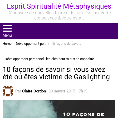
Esprit Spiritualité Métaphysiques
Découvrez de nouvelles façons de faire évoluer votre
conscience & votre esprit
Menu
You are here:
Home
Développement personnel : les clés pour mieux se connaître
10 façons de savoir si vous avez été ou êtes victime de Gaslighting
Développement personnel : les clés pour mieux se connaître
10 façons de savoir si vous avez
été ou êtes victime de Gaslighting
Par
Claire Cordon
30 janvier 2017, 17h15