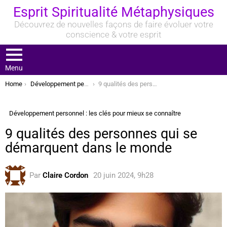
Esprit Spiritualité Métaphysiques
Découvrez de nouvelles façons de faire évoluer votre
conscience & votre esprit
Menu
You are here:
Home
Développement personnel : les clés pour mieux se connaître
9 qualités des personnes qui se démarquent dans le monde
Développement personnel : les clés pour mieux se connaître
9 qualités des personnes qui se
démarquent dans le monde
Par
Claire Cordon
20 juin 2024, 9h28