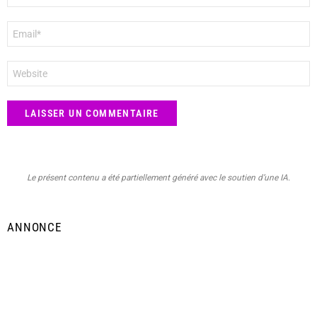
E-
mail
*
Site
web
Le présent contenu a été partiellement généré avec le soutien d’une IA.
ANNONCE