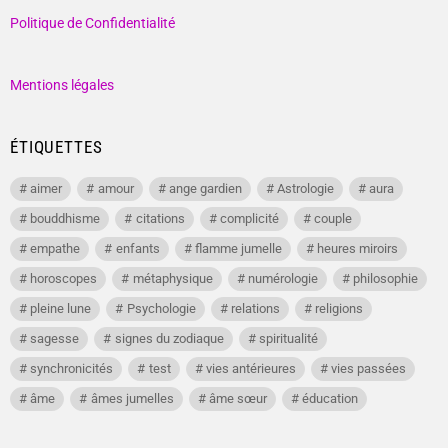
Politique de Confidentialité
Mentions légales
ÉTIQUETTES
aimer
amour
ange gardien
Astrologie
aura
bouddhisme
citations
complicité
couple
empathe
enfants
flamme jumelle
heures miroirs
horoscopes
métaphysique
numérologie
philosophie
pleine lune
Psychologie
relations
religions
sagesse
signes du zodiaque
spiritualité
synchronicités
test
vies antérieures
vies passées
âme
âmes jumelles
âme sœur
éducation