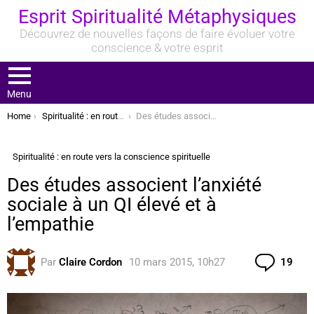
Esprit Spiritualité Métaphysiques
Découvrez de nouvelles façons de faire évoluer votre
conscience & votre esprit
Menu
You are here:
Home
Spiritualité : en route vers la conscience spirituelle
Des études associent l’anxiété sociale à un QI élevé et à l’empathie
Spiritualité : en route vers la conscience spirituelle
Des études associent l’anxiété
sociale à un QI élevé et à
l’empathie
Com
Par
Claire Cordon
10 mars 2015, 10h27
19