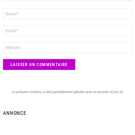
Nom
*
E-
mail
*
Site
web
Le présent contenu a été partiellement généré avec le soutien d’une IA.
ANNONCE