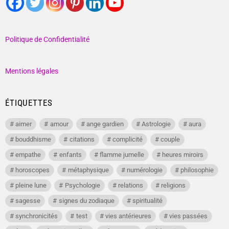
Politique de Confidentialité
Mentions légales
ÉTIQUETTES
aimer
amour
ange gardien
Astrologie
aura
bouddhisme
citations
complicité
couple
empathe
enfants
flamme jumelle
heures miroirs
horoscopes
métaphysique
numérologie
philosophie
pleine lune
Psychologie
relations
religions
sagesse
signes du zodiaque
spiritualité
synchronicités
test
vies antérieures
vies passées