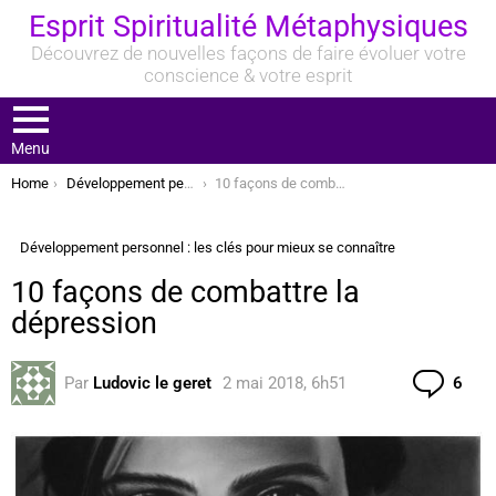
Esprit Spiritualité Métaphysiques
Découvrez de nouvelles façons de faire évoluer votre
conscience & votre esprit
Menu
You are here:
Home
Développement personnel : les clés pour mieux se connaître
10 façons de combattre la dépression
Développement personnel : les clés pour mieux se connaître
10 façons de combattre la
dépression
Com
Par
Ludovic le geret
2 mai 2018, 6h51
6