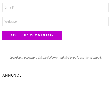
E-
mail
*
Site
web
Le présent contenu a été partiellement généré avec le soutien d’une IA.
ANNONCE