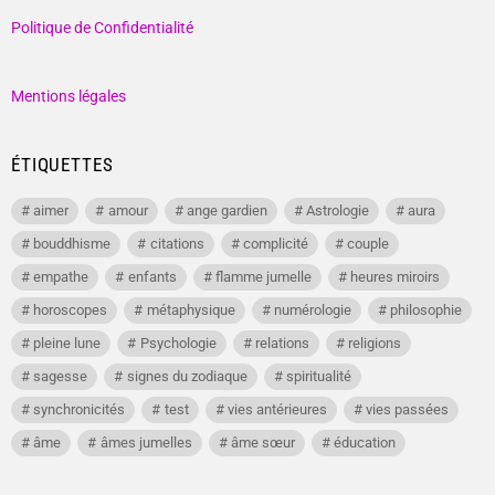
Politique de Confidentialité
Mentions légales
ÉTIQUETTES
aimer
amour
ange gardien
Astrologie
aura
bouddhisme
citations
complicité
couple
empathe
enfants
flamme jumelle
heures miroirs
horoscopes
métaphysique
numérologie
philosophie
pleine lune
Psychologie
relations
religions
sagesse
signes du zodiaque
spiritualité
synchronicités
test
vies antérieures
vies passées
âme
âmes jumelles
âme sœur
éducation