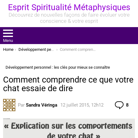
Esprit Spiritualité Métaphysiques
Découvrez de nouvelles façons de faire évoluer votre
conscience & votre esprit
Menu
You are here:
Home
Développement personnel : les clés pour mieux se connaître
Comment comprendre ce que votre chat essaie de dire
Développement personnel : les clés pour mieux se connaître
Comment comprendre ce que votre
chat essaie de dire
Com
Par
Sandra Véringa
12 juillet 2015, 12h12
8