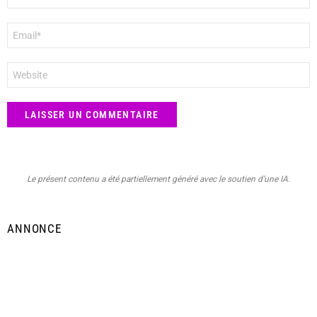
E-
mail
*
Site
web
Le présent contenu a été partiellement généré avec le soutien d’une IA.
ANNONCE