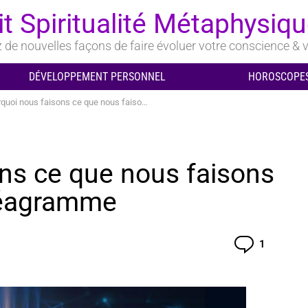
it Spiritualité Métaphysiq
de nouvelles façons de faire évoluer votre conscience & v
DÉVELOPPEMENT PERSONNEL
HOROSCOPES
i nous faisons ce que nous faisons : la science de l’ennéagramme
ns ce que nous faisons
nnéagramme
Comment
1