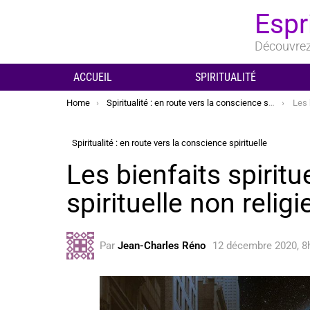
Espr
Découvrez 
ACCUEIL
SPIRITUALITÉ
You are here:
Home
Spiritualité : en route vers la conscience spirituelle
Les bie
Spiritualité : en route vers la conscience spirituelle
Les bienfaits spiritu
spirituelle non relig
Par
Jean-Charles Réno
12 décembre 2020, 8