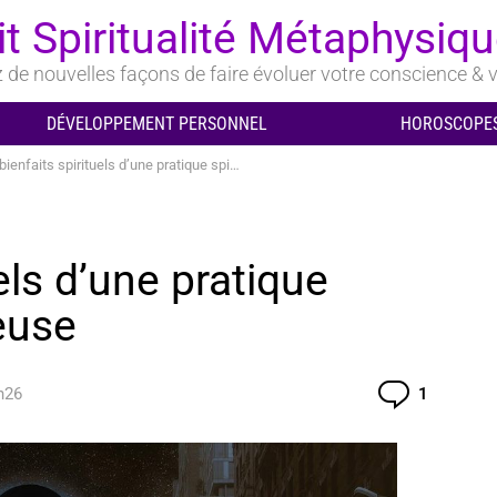
it Spiritualité Métaphysiq
de nouvelles façons de faire évoluer votre conscience & v
DÉVELOPPEMENT PERSONNEL
HOROSCOPES
nfaits spirituels d’une pratique spirituelle non religieuse
els d’une pratique
ieuse
Comment
h26
1