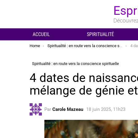
Espr
Découvrez 
ACCUEIL
SPIRITUALITÉ
You are here:
Home
Spiritualité : en route vers la conscience spirituelle
4 dates
Spiritualité : en route vers la conscience spirituelle
4 dates de naissanc
mélange de génie et 
Par
Carole Mazeau
18 juin 2025, 11h23