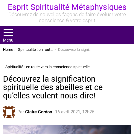
Esprit Spiritualité Métaphysiques
Découvrez de nouvelles façons de faire évoluer votre
conscience & votre esprit
Menu
You are here:
Home
Spiritualité : en route vers la conscience spirituelle
Découvrez la signification spirituelle des abeilles et ce qu’elles veulent nous dire!
Spiritualité : en route vers la conscience spirituelle
Découvrez la signification
spirituelle des abeilles et ce
qu’elles veulent nous dire!
Par
Claire Cordon
16 avril 2021, 12h26