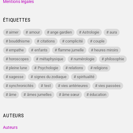
Mentions légales
ÉTIQUETTES
aimer
amour
ange gardien
Astrologie
aura
bouddhisme
citations
complicité
couple
empathe
enfants
flamme jumelle
heures miroirs
horoscopes
métaphysique
numérologie
philosophie
pleine lune
Psychologie
relations
religions
sagesse
signes du zodiaque
spiritualité
synchronicités
test
vies antérieures
vies passées
âme
âmes jumelles
âme sœur
éducation
AUTEURS
Auteurs