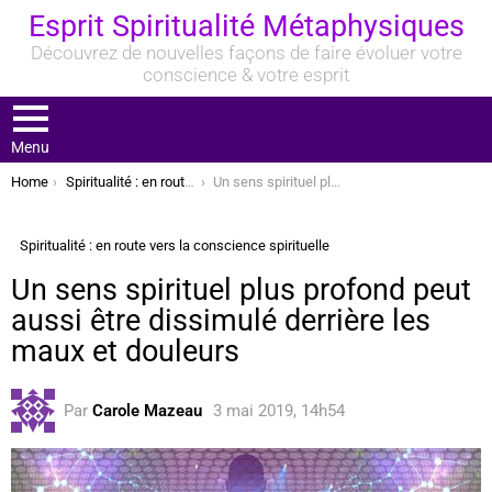
Esprit Spiritualité Métaphysiques
Découvrez de nouvelles façons de faire évoluer votre
conscience & votre esprit
Menu
You are here:
Home
Spiritualité : en route vers la conscience spirituelle
Un sens spirituel plus profond peut aussi être dissimulé derrière les maux et douleurs
Spiritualité : en route vers la conscience spirituelle
Un sens spirituel plus profond peut
aussi être dissimulé derrière les
maux et douleurs
Par
Carole Mazeau
3 mai 2019, 14h54