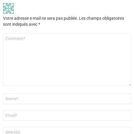
Votre adresse e-mail ne sera pas publiée.
Les champs obligatoires
sont indiqués avec
*
Commentaire
*
Nom
*
E-
mail
*
Site
web