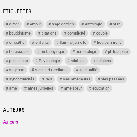
ÉTIQUETTES
aimer
amour
ange gardien
Astrologie
aura
bouddhisme
citations
complicité
couple
empathe
enfants
flamme jumelle
heures miroirs
horoscopes
métaphysique
numérologie
philosophie
pleine lune
Psychologie
relations
religions
sagesse
signes du zodiaque
spiritualité
synchronicités
test
vies antérieures
vies passées
âme
âmes jumelles
âme sœur
éducation
AUTEURS
Auteurs