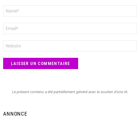
Nom
*
E-
mail
*
Site
web
Le présent contenu a été partiellement généré avec le soutien d’une IA.
ANNONCE