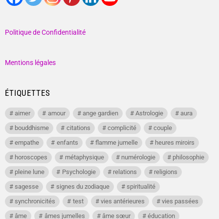
Politique de Confidentialité
Mentions légales
ÉTIQUETTES
aimer
amour
ange gardien
Astrologie
aura
bouddhisme
citations
complicité
couple
empathe
enfants
flamme jumelle
heures miroirs
horoscopes
métaphysique
numérologie
philosophie
pleine lune
Psychologie
relations
religions
sagesse
signes du zodiaque
spiritualité
synchronicités
test
vies antérieures
vies passées
âme
âmes jumelles
âme sœur
éducation