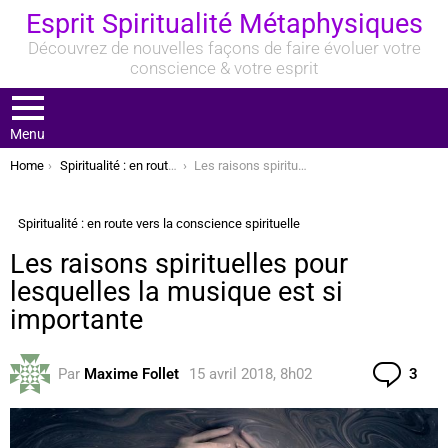
Esprit Spiritualité Métaphysiques
Découvrez de nouvelles façons de faire évoluer votre
conscience & votre esprit
Menu
You are here:
Home
Spiritualité : en route vers la conscience spirituelle
Les raisons spirituelles pour lesquelles la musique est si importante
Spiritualité : en route vers la conscience spirituelle
Les raisons spirituelles pour
lesquelles la musique est si
importante
Com
Par
Maxime Follet
15 avril 2018, 8h02
3