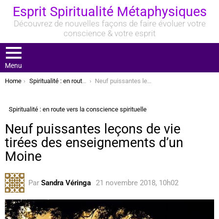
Esprit Spiritualité Métaphysiques
Découvrez de nouvelles façons de faire évoluer votre
conscience & votre esprit
Menu
You are here:
Home
Spiritualité : en route vers la conscience spirituelle
Neuf puissantes leçons de vie tirées des enseignements d’un Moine
Spiritualité : en route vers la conscience spirituelle
Neuf puissantes leçons de vie
tirées des enseignements d’un
Moine
Par
Sandra Véringa
21 novembre 2018, 10h02