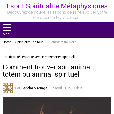
Esprit Spiritualité Métaphysiques
Découvrez de nouvelles façons de faire évoluer votre
conscience & votre esprit
Menu
You are here:
Home
Spiritualité : en route vers la conscience spirituelle
Comment trouver son animal totem ou animal spirituel
Spiritualité : en route vers la conscience spirituelle
Comment trouver son animal
totem ou animal spirituel
Par
Sandra Véringa
12 avril 2019, 11h19