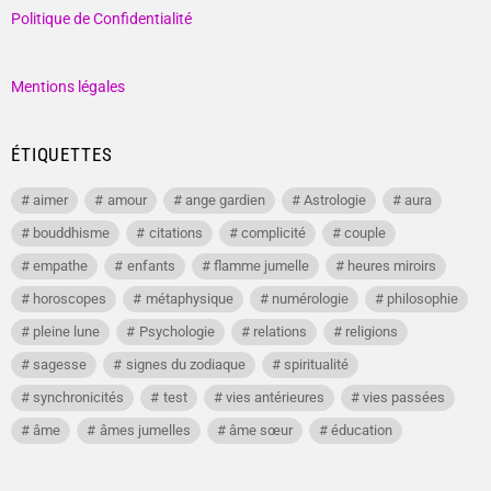
Politique de Confidentialité
Mentions légales
ÉTIQUETTES
aimer
amour
ange gardien
Astrologie
aura
bouddhisme
citations
complicité
couple
empathe
enfants
flamme jumelle
heures miroirs
horoscopes
métaphysique
numérologie
philosophie
pleine lune
Psychologie
relations
religions
sagesse
signes du zodiaque
spiritualité
synchronicités
test
vies antérieures
vies passées
âme
âmes jumelles
âme sœur
éducation