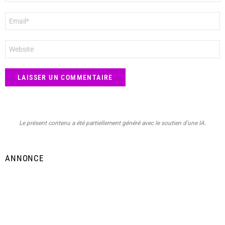
E-
mail
*
Site
web
Le présent contenu a été partiellement généré avec le soutien d’une IA.
ANNONCE