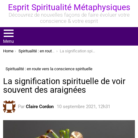
Esprit Spiritualité Métaphysiques
Découvrez de nouvelles façons de faire évoluer votre
conscience & votre esprit
Menu
You are here:
Home
Spiritualité : en route vers la conscience spirituelle
La signification spirituelle de voir souvent des araignées
Spiritualité : en route vers la conscience spirituelle
La signification spirituelle de voir
souvent des araignées
Par
Claire Cordon
10 septembre 2021, 12h31