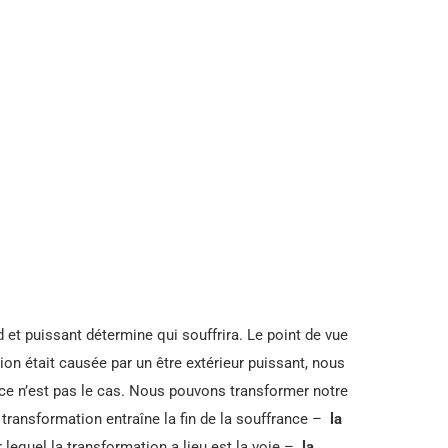
et puissant détermine qui souffrira. Le point de vue
ion était causée par un être extérieur puissant, nous
 ce n’est pas le cas. Nous pouvons transformer notre
 transformation entraîne la fin de la souffrance –
la
lequel la transformation a lieu est la voie –
la