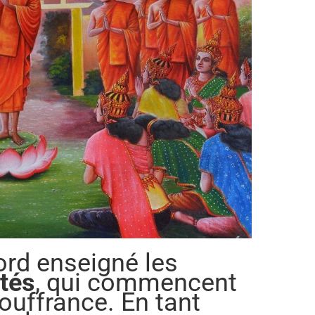
ord enseigné les
tés
, qui commencent
souffrance. En tant