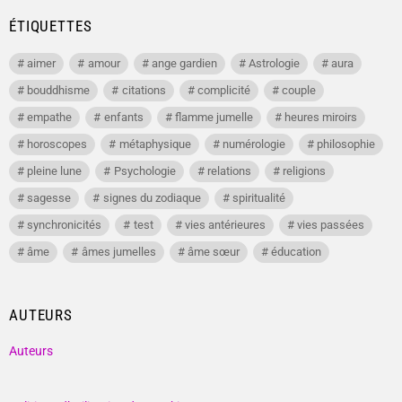
ÉTIQUETTES
aimer
amour
ange gardien
Astrologie
aura
bouddhisme
citations
complicité
couple
empathe
enfants
flamme jumelle
heures miroirs
horoscopes
métaphysique
numérologie
philosophie
pleine lune
Psychologie
relations
religions
sagesse
signes du zodiaque
spiritualité
synchronicités
test
vies antérieures
vies passées
âme
âmes jumelles
âme sœur
éducation
AUTEURS
Auteurs