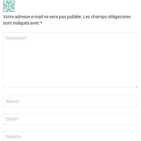
Votre adresse e-mail ne sera pas publiée.
Les champs obligatoires
sont indiqués avec
*
Commentaire
*
Nom
*
E-
mail
*
Site
web