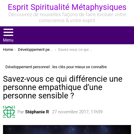
Esprit Spiritualité Métaphysiques
Découvrez de nouvelles façons de faire évoluer votre
conscience & votre esprit
Menu
You are here:
Home
Développement personnel : les clés pour mieux se connaître
Savez-vous ce qui différencie une personne empathique d’une personne sensible ?
Développement personnel : les clés pour mieux se connaître
Savez-vous ce qui différencie une
personne empathique d’une
personne sensible ?
Par
Stéphanie R
27 novembre 2017, 11h59