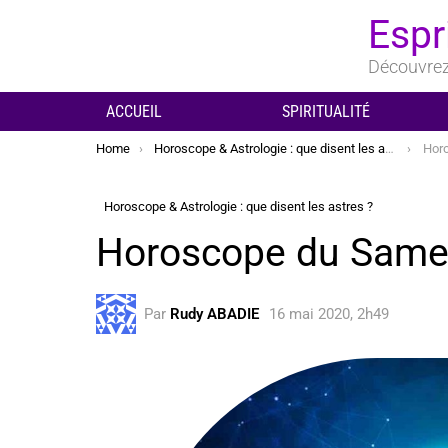
Espr
Découvrez 
ACCUEIL
SPIRITUALITÉ
You are here:
Home
Horoscope & Astrologie : que disent les astres ?
Hor
Horoscope & Astrologie : que disent les astres ?
Horoscope du Same
Par
Rudy ABADIE
16 mai 2020, 2h49