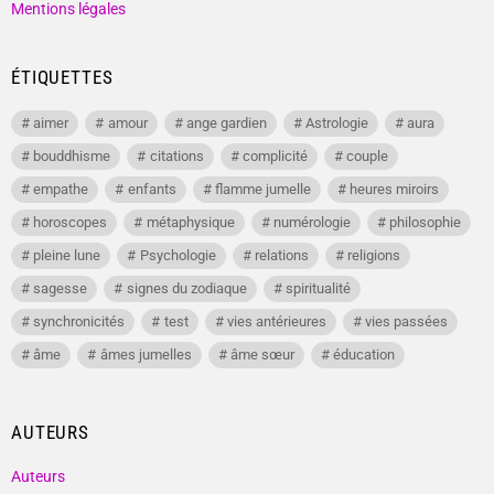
Mentions légales
ÉTIQUETTES
aimer
amour
ange gardien
Astrologie
aura
bouddhisme
citations
complicité
couple
empathe
enfants
flamme jumelle
heures miroirs
horoscopes
métaphysique
numérologie
philosophie
pleine lune
Psychologie
relations
religions
sagesse
signes du zodiaque
spiritualité
synchronicités
test
vies antérieures
vies passées
âme
âmes jumelles
âme sœur
éducation
AUTEURS
Auteurs