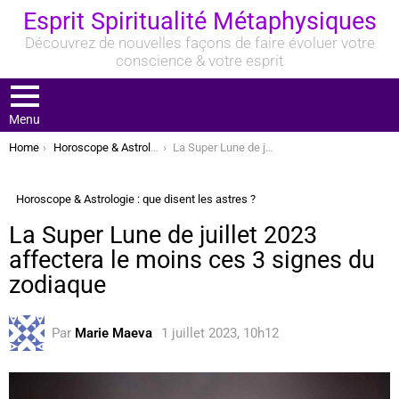
Esprit Spiritualité Métaphysiques
Découvrez de nouvelles façons de faire évoluer votre
conscience & votre esprit
Menu
You are here:
Home
Horoscope & Astrologie : que disent les astres ?
La Super Lune de juillet 2023 affectera le moins ces 3 signes du zodiaque
Horoscope & Astrologie : que disent les astres ?
La Super Lune de juillet 2023
affectera le moins ces 3 signes du
zodiaque
Par
Marie Maeva
1 juillet 2023, 10h12