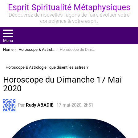
Esprit Spiritualité Métaphysiques
Découvrez de nouvelles façons de faire évoluer votre
conscience & votre esprit
Menu
You are here:
Home
Horoscope & Astrologie : que disent les astres ?
Horoscope du Dimanche 17 Mai 2020
Horoscope & Astrologie : que disent les astres ?
Horoscope du Dimanche 17 Mai
2020
Par
Rudy ABADIE
17 mai 2020, 2h51