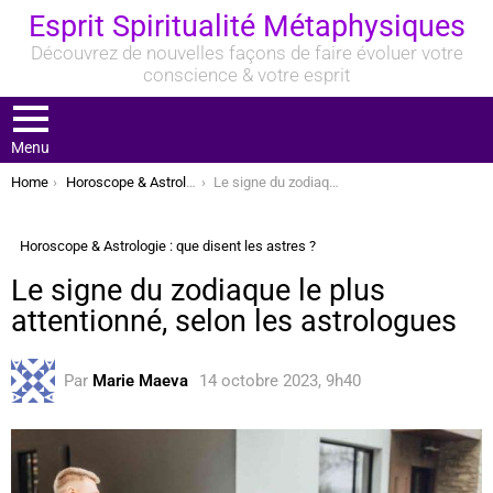
Esprit Spiritualité Métaphysiques
Découvrez de nouvelles façons de faire évoluer votre
conscience & votre esprit
Menu
You are here:
Home
Horoscope & Astrologie : que disent les astres ?
Le signe du zodiaque le plus attentionné, selon les astrologues
Horoscope & Astrologie : que disent les astres ?
Le signe du zodiaque le plus
attentionné, selon les astrologues
Par
Marie Maeva
14 octobre 2023, 9h40