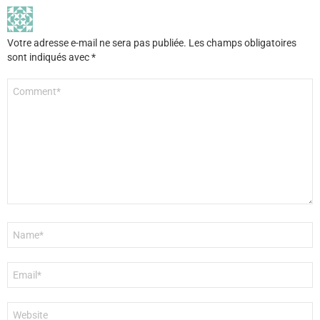
Votre adresse e-mail ne sera pas publiée.
Les champs obligatoires
sont indiqués avec
*
Commentaire
*
Nom
*
E-
mail
*
Site
web