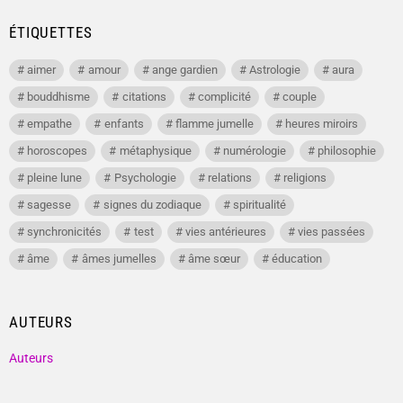
ÉTIQUETTES
aimer
amour
ange gardien
Astrologie
aura
bouddhisme
citations
complicité
couple
empathe
enfants
flamme jumelle
heures miroirs
horoscopes
métaphysique
numérologie
philosophie
pleine lune
Psychologie
relations
religions
sagesse
signes du zodiaque
spiritualité
synchronicités
test
vies antérieures
vies passées
âme
âmes jumelles
âme sœur
éducation
AUTEURS
Auteurs