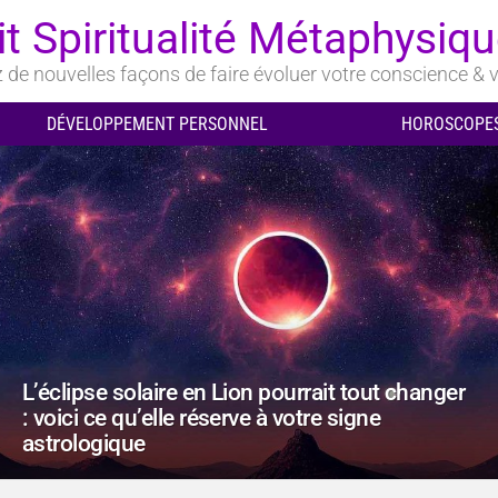
it Spiritualité Métaphysiq
de nouvelles façons de faire évoluer votre conscience & v
DÉVELOPPEMENT PERSONNEL
HOROSCOPES
L’éclipse solaire en Lion pourrait tout changer
: voici ce qu’elle réserve à votre signe
astrologique