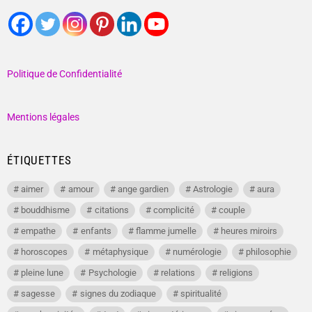
Politique de Confidentialité
Mentions légales
ÉTIQUETTES
aimer
amour
ange gardien
Astrologie
aura
bouddhisme
citations
complicité
couple
empathe
enfants
flamme jumelle
heures miroirs
horoscopes
métaphysique
numérologie
philosophie
pleine lune
Psychologie
relations
religions
sagesse
signes du zodiaque
spiritualité