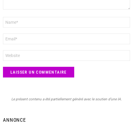
Nom
*
E-
mail
*
Site
web
Le présent contenu a été partiellement généré avec le soutien d’une IA.
ANNONCE