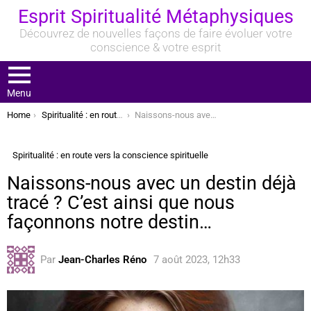
Esprit Spiritualité Métaphysiques
Découvrez de nouvelles façons de faire évoluer votre
conscience & votre esprit
Menu
You are here:
Home
Spiritualité : en route vers la conscience spirituelle
Naissons-nous avec un destin déjà tracé ? C’est ainsi que nous façonnons notre destin…
Spiritualité : en route vers la conscience spirituelle
Naissons-nous avec un destin déjà
tracé ? C’est ainsi que nous
façonnons notre destin…
Par
Jean-Charles Réno
7 août 2023, 12h33