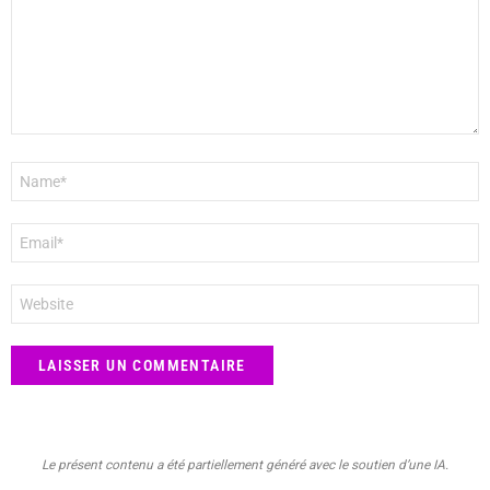
Nom
*
E-
mail
*
Site
web
Le présent contenu a été partiellement généré avec le soutien d’une IA.