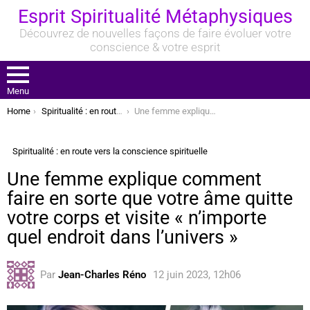
Esprit Spiritualité Métaphysiques
Découvrez de nouvelles façons de faire évoluer votre
conscience & votre esprit
Menu
You are here:
Home
Spiritualité : en route vers la conscience spirituelle
Une femme explique comment faire en sorte que votre âme quitte votre corps et visite « n’importe quel endroit dans l’univers »
Spiritualité : en route vers la conscience spirituelle
Une femme explique comment
faire en sorte que votre âme quitte
votre corps et visite « n’importe
quel endroit dans l’univers »
Par
Jean-Charles Réno
12 juin 2023, 12h06