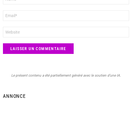
*
E-
mail
*
Site
web
Le présent contenu a été partiellement généré avec le soutien d’une IA.
ANNONCE