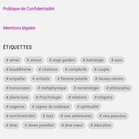
Politique de Confidentialité
Mentions légales
ÉTIQUETTES
aimer
amour
ange gardien
Astrologie
aura
bouddhisme
citations
complicité
couple
empathe
enfants
flamme jumelle
heures miroirs
horoscopes
métaphysique
numérologie
philosophie
pleine lune
Psychologie
relations
religions
sagesse
signes du zodiaque
spiritualité
synchronicités
test
vies antérieures
vies passées
âme
âmes jumelles
âme sœur
éducation