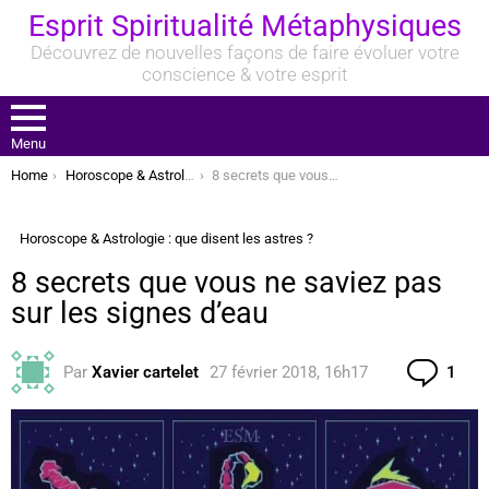
Esprit Spiritualité Métaphysiques
Découvrez de nouvelles façons de faire évoluer votre
conscience & votre esprit
Menu
You are here:
Home
Horoscope & Astrologie : que disent les astres ?
8 secrets que vous ne saviez pas sur les signes d’eau
Horoscope & Astrologie : que disent les astres ?
8 secrets que vous ne saviez pas
sur les signes d’eau
Com
Par
Xavier cartelet
27 février 2018, 16h17
1