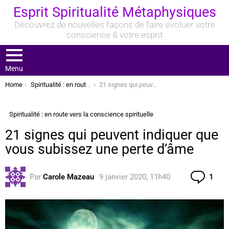
Esprit Spiritualité Métaphysiques
Découvrez de nouvelles façons de faire évoluer votre
conscience & votre esprit
Menu
You are here:
Home
Spiritualité : en route vers la conscience spirituelle
21 signes qui peuvent indiquer que vous subissez une perte d’âme
Spiritualité : en route vers la conscience spirituelle
21 signes qui peuvent indiquer que
vous subissez une perte d’âme
Com
Par
Carole Mazeau
9 janvier 2020, 11h40
1