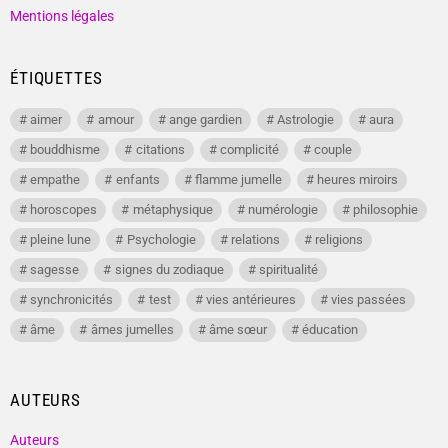
Mentions légales
ÉTIQUETTES
aimer
amour
ange gardien
Astrologie
aura
bouddhisme
citations
complicité
couple
empathe
enfants
flamme jumelle
heures miroirs
horoscopes
métaphysique
numérologie
philosophie
pleine lune
Psychologie
relations
religions
sagesse
signes du zodiaque
spiritualité
synchronicités
test
vies antérieures
vies passées
âme
âmes jumelles
âme sœur
éducation
AUTEURS
Auteurs