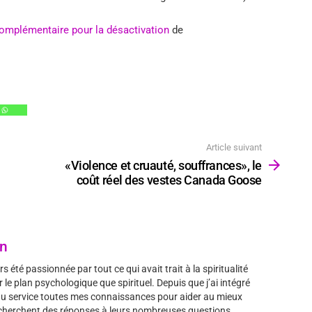
omplémentaire pour la désactivation
de
.
Article suivant
«Violence et cruauté, souffrances», le
coût réel des vestes Canada Goose
on
s été passionnée par tout ce qui avait trait à la spiritualité
 le plan psychologique que spirituel. Depuis que j’ai intégré
 au service toutes mes connaissances pour aider au mieux
i cherchent des réponses à leurs nombreuses questions.