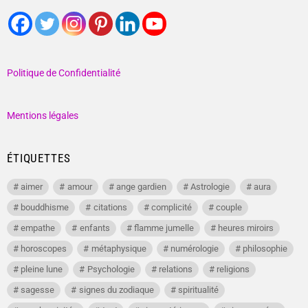
Politique de Confidentialité
Mentions légales
ÉTIQUETTES
aimer
amour
ange gardien
Astrologie
aura
bouddhisme
citations
complicité
couple
empathe
enfants
flamme jumelle
heures miroirs
horoscopes
métaphysique
numérologie
philosophie
pleine lune
Psychologie
relations
religions
sagesse
signes du zodiaque
spiritualité