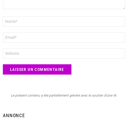
Nom
*
E-
mail
*
Site
web
Le présent contenu a été partiellement généré avec le soutien d’une IA.
ANNONCE