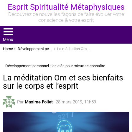
Esprit Spiritualité Métaphysiques
Découvrez de nouvelles façons de faire évoluer votre
conscience & votre esprit
Menu
You are here:
Home
Développement personnel : les clés pour mieux se connaître
La méditation Om et ses bienfaits sur le corps et l’esprit
Développement personnel : les clés pour mieux se connaître
La méditation Om et ses bienfaits
sur le corps et l’esprit
Par
Maxime Follet
28 mars 2019, 11h59