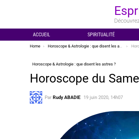
Espr
Découvrez 
ACCUEIL
SPIRITUALITÉ
You are here:
Home
Horoscope & Astrologie : que disent les astres ?
Horo
Horoscope & Astrologie : que disent les astres ?
Horoscope du Samed
Par
Rudy ABADIE
19 juin 2020, 14h07