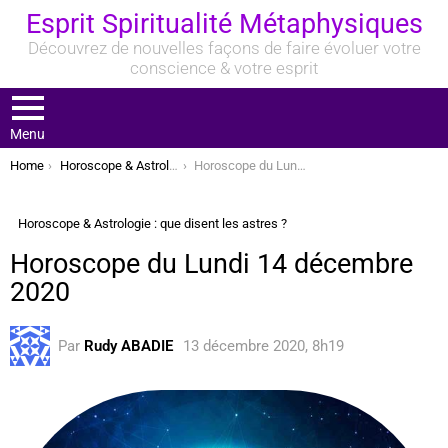
Esprit Spiritualité Métaphysiques
Découvrez de nouvelles façons de faire évoluer votre
conscience & votre esprit
Menu
You are here:
Home
Horoscope & Astrologie : que disent les astres ?
Horoscope du Lundi 14 décembre 2020
Horoscope & Astrologie : que disent les astres ?
Horoscope du Lundi 14 décembre
2020
Par
Rudy ABADIE
13 décembre 2020, 8h19