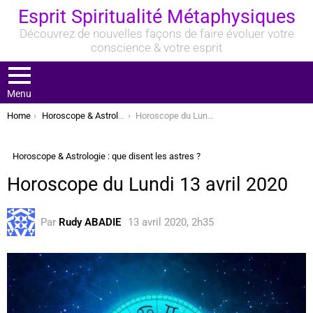
Esprit Spiritualité Métaphysiques
Découvrez de nouvelles façons de faire évoluer votre
conscience & votre esprit
Menu
You are here:
Home
Horoscope & Astrologie : que disent les astres ?
Horoscope du Lundi 13 avril 2020
Horoscope & Astrologie : que disent les astres ?
Horoscope du Lundi 13 avril 2020
Par
Rudy ABADIE
13 avril 2020, 2h35