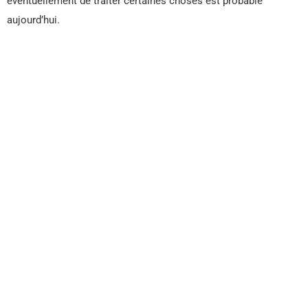
éventuellement de traiter certaines choses est probable
aujourd’hui.