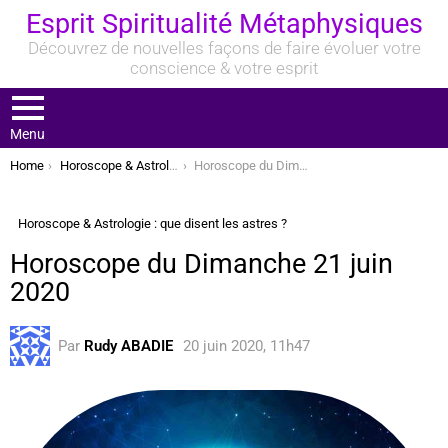
Esprit Spiritualité Métaphysiques
Découvrez de nouvelles façons de faire évoluer votre
conscience & votre esprit
Menu
You are here:
Home
Horoscope & Astrologie : que disent les astres ?
Horoscope du Dimanche 21 juin 2020
Horoscope & Astrologie : que disent les astres ?
Horoscope du Dimanche 21 juin
2020
Par
Rudy ABADIE
20 juin 2020, 11h47