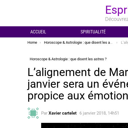
Espr
Découvrez 
ACCUEIL
SPIRITUALITÉ
You are here:
Home
Horoscope & Astrologie : que disent les astres ?
L’alignemen
Horoscope & Astrologie : que disent les astres ?
L’alignement de Mars
janvier sera un év
propice aux émotion
Par
Xavier cartelet
6 janvier 2018, 14h51