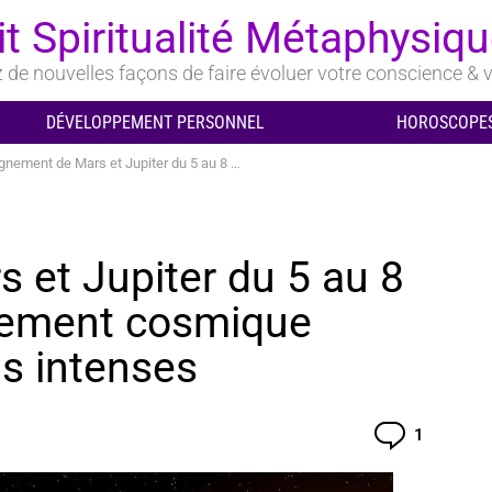
it Spiritualité Métaphysiq
de nouvelles façons de faire évoluer votre conscience & v
DÉVELOPPEMENT PERSONNEL
HOROSCOPES
t de Mars et Jupiter du 5 au 8 janvier sera un événement cosmique propice aux émotions intenses
 et Jupiter du 5 au 8
énement cosmique
s intenses
Comment
1