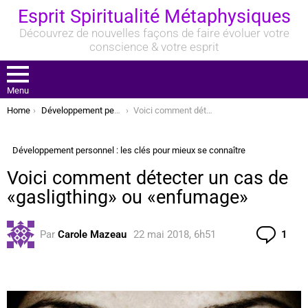
Esprit Spiritualité Métaphysiques
Découvrez de nouvelles façons de faire évoluer votre
conscience & votre esprit
Menu
You are here:
Home
Développement personnel : les clés pour mieux se connaître
Voici comment détecter un cas de «gasligthing» ou «enfumage»
Développement personnel : les clés pour mieux se connaître
Voici comment détecter un cas de
«gasligthing» ou «enfumage»
Com
Par
Carole Mazeau
22 mai 2018, 6h51
1