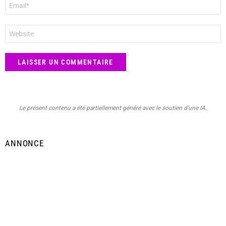
E-
mail
*
Site
web
Le présent contenu a été partiellement généré avec le soutien d’une IA.
ANNONCE