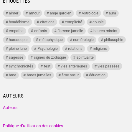
ÉTIQUETTES
aimer
amour
ange gardien
Astrologie
aura
bouddhisme
citations
complicité
couple
empathe
enfants
flamme jumelle
heures miroirs
horoscopes
métaphysique
numérologie
philosophie
pleine lune
Psychologie
relations
religions
sagesse
signes du zodiaque
spiritualité
synchronicités
test
vies antérieures
vies passées
âme
âmes jumelles
âme sœur
éducation
AUTEURS
Auteurs
Politique d’utilisation des cookies