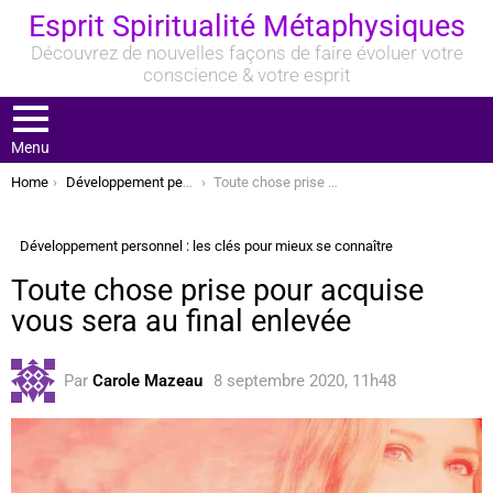
Esprit Spiritualité Métaphysiques
Découvrez de nouvelles façons de faire évoluer votre
conscience & votre esprit
Menu
You are here:
Home
Développement personnel : les clés pour mieux se connaître
Toute chose prise pour acquise vous sera au final enlevée
Développement personnel : les clés pour mieux se connaître
Toute chose prise pour acquise
vous sera au final enlevée
Par
Carole Mazeau
8 septembre 2020, 11h48