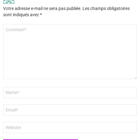
Votre adresse e-mail ne sera pas publiée.
Les champs obligatoires
sont indiqués avec
*
Commentaire
*
Nom
*
E-
mail
*
Site
web