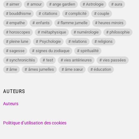
aimer
amour
ange gardien
Astrologie
aura
bouddhisme
citations
complicité
couple
empathe
enfants
flamme jumelle
heures miroirs
horoscopes
métaphysique
numérologie
philosophie
pleine lune
Psychologie
relations
religions
sagesse
signes du zodiaque
spiritualité
synchronicités
test
vies antérieures
vies passées
âme
âmes jumelles
âme sœur
éducation
AUTEURS
Auteurs
Politique d’utilisation des cookies