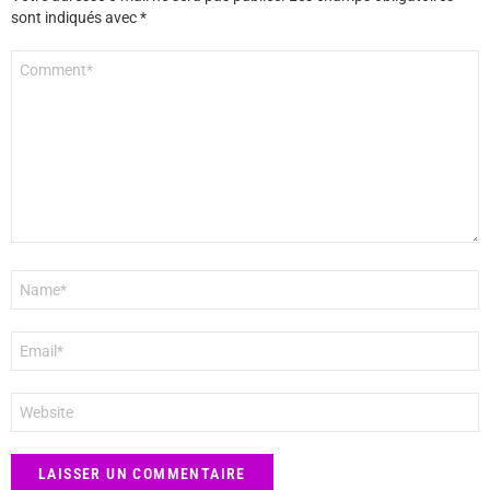
sont indiqués avec
*
Commentaire
*
Nom
*
E-
mail
*
Site
web