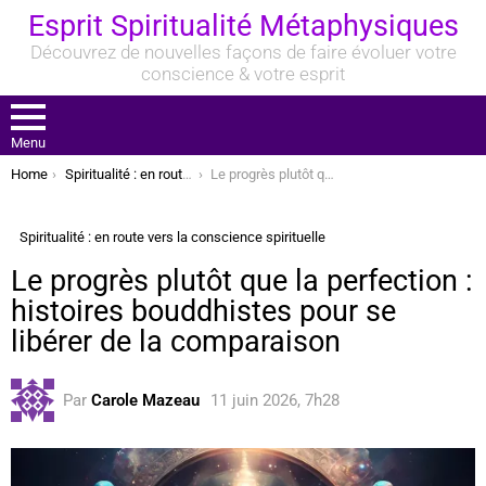
Esprit Spiritualité Métaphysiques
Découvrez de nouvelles façons de faire évoluer votre
conscience & votre esprit
Menu
You are here:
Home
Spiritualité : en route vers la conscience spirituelle
Le progrès plutôt que la perfection : histoires bouddhistes pour se libérer de la comparaison
Spiritualité : en route vers la conscience spirituelle
Le progrès plutôt que la perfection :
histoires bouddhistes pour se
libérer de la comparaison
Par
Carole Mazeau
11 juin 2026, 7h28