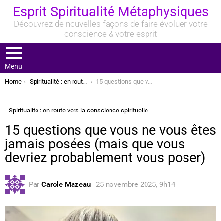
Esprit Spiritualité Métaphysiques
Découvrez de nouvelles façons de faire évoluer votre
conscience & votre esprit
Menu
You are here:
Home
Spiritualité : en route vers la conscience spirituelle
15 questions que vous ne vous êtes jamais posées (mais que vous devriez probablement vous poser)
Spiritualité : en route vers la conscience spirituelle
15 questions que vous ne vous êtes
jamais posées (mais que vous
devriez probablement vous poser)
Par
Carole Mazeau
25 novembre 2025, 9h14