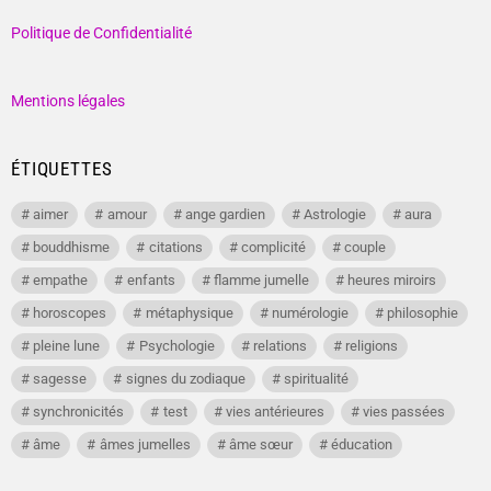
Politique de Confidentialité
Mentions légales
ÉTIQUETTES
aimer
amour
ange gardien
Astrologie
aura
bouddhisme
citations
complicité
couple
empathe
enfants
flamme jumelle
heures miroirs
horoscopes
métaphysique
numérologie
philosophie
pleine lune
Psychologie
relations
religions
sagesse
signes du zodiaque
spiritualité
synchronicités
test
vies antérieures
vies passées
âme
âmes jumelles
âme sœur
éducation