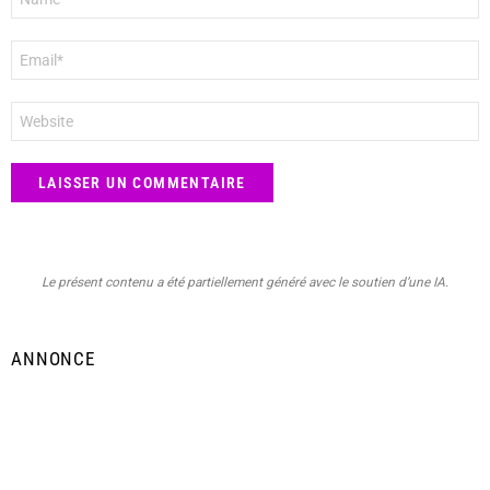
*
E-
mail
*
Site
web
Le présent contenu a été partiellement généré avec le soutien d’une IA.
ANNONCE