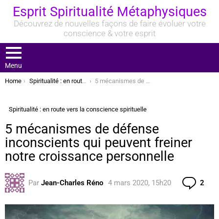
Esprit Spiritualité Métaphysiques
Découvrez de nouvelles façons de faire évoluer votre
conscience & votre esprit
Menu
You are here:
Home
Spiritualité : en route vers la conscience spirituelle
5 mécanismes de défense inconscients qui peuvent freiner notre croissance personnelle
Spiritualité : en route vers la conscience spirituelle
5 mécanismes de défense
inconscients qui peuvent freiner
notre croissance personnelle
Com
Par
Jean-Charles Réno
4 mars 2020, 15h20
2