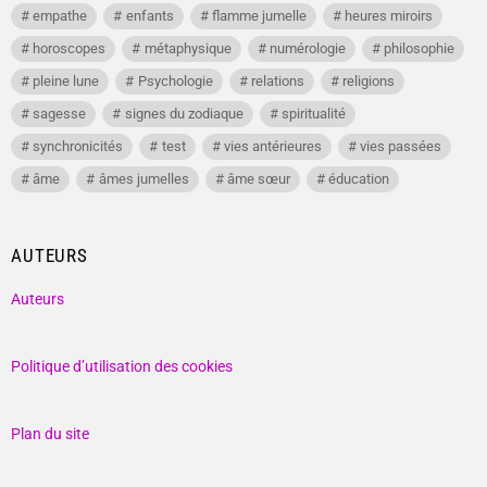
empathe
enfants
flamme jumelle
heures miroirs
horoscopes
métaphysique
numérologie
philosophie
pleine lune
Psychologie
relations
religions
sagesse
signes du zodiaque
spiritualité
synchronicités
test
vies antérieures
vies passées
âme
âmes jumelles
âme sœur
éducation
AUTEURS
Auteurs
Politique d’utilisation des cookies
Plan du site