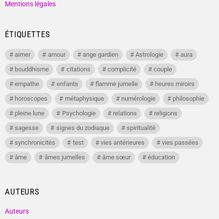
Mentions légales
ÉTIQUETTES
aimer
amour
ange gardien
Astrologie
aura
bouddhisme
citations
complicité
couple
empathe
enfants
flamme jumelle
heures miroirs
horoscopes
métaphysique
numérologie
philosophie
pleine lune
Psychologie
relations
religions
sagesse
signes du zodiaque
spiritualité
synchronicités
test
vies antérieures
vies passées
âme
âmes jumelles
âme sœur
éducation
AUTEURS
Auteurs