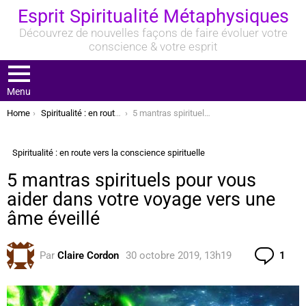
Esprit Spiritualité Métaphysiques
Découvrez de nouvelles façons de faire évoluer votre
conscience & votre esprit
Menu
You are here:
Home
Spiritualité : en route vers la conscience spirituelle
5 mantras spirituels pour vous aider dans votre voyage vers une âme éveillé
Spiritualité : en route vers la conscience spirituelle
5 mantras spirituels pour vous
aider dans votre voyage vers une
âme éveillé
Com
Par
Claire Cordon
30 octobre 2019, 13h19
1