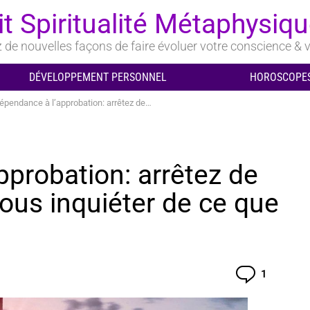
it Spiritualité Métaphysiq
de nouvelles façons de faire évoluer votre conscience & v
DÉVELOPPEMENT PERSONNEL
HOROSCOPES
nce à l’approbation: arrêtez de la rechercher et de vous inquiéter de ce que les gens pensent
pprobation: arrêtez de
vous inquiéter de ce que
Comment
1