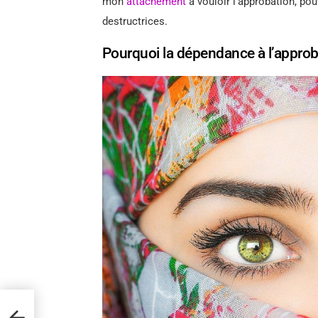
mon
attachement
à vouloir l’approbation, pou
destructrices.
Pourquoi la dépendance à l’appro