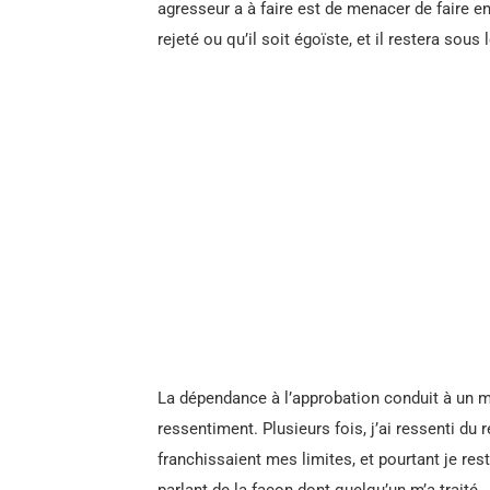
agresseur a à faire est de menacer de faire e
rejeté ou qu’il soit égoïste, et il restera sous
La dépendance à l’approbation conduit à un m
ressentiment. Plusieurs fois, j’ai ressenti du
franchissaient mes limites, et pourtant je rest
parlant de la façon dont quelqu’un m’a traité.