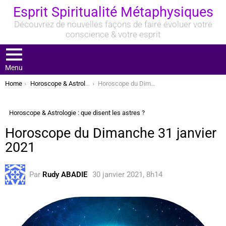
Esprit Spiritualité Métaphysiques
Découvrez de nouvelles façons de faire évoluer votre
conscience & votre esprit
Menu
You are here:
Home
Horoscope & Astrologie : que disent les astres ?
Horoscope du Dimanche 31 janvier 2021
Horoscope & Astrologie : que disent les astres ?
Horoscope du Dimanche 31 janvier
2021
Par
Rudy ABADIE
30 janvier 2021, 8h14