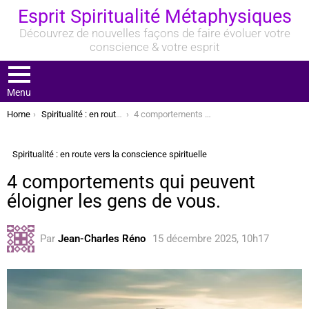
Esprit Spiritualité Métaphysiques
Découvrez de nouvelles façons de faire évoluer votre
conscience & votre esprit
Menu
You are here:
Home
Spiritualité : en route vers la conscience spirituelle
4 comportements qui peuvent éloigner les gens de vous.
Spiritualité : en route vers la conscience spirituelle
4 comportements qui peuvent
éloigner les gens de vous.
Par
Jean-Charles Réno
15 décembre 2025, 10h17