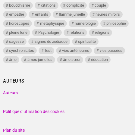
bouddhisme
citations
complicité
couple
empathe
enfants
flamme jumelle
heures miroirs
horoscopes
métaphysique
numérologie
philosophie
pleine lune
Psychologie
relations
religions
sagesse
signes du zodiaque
spiritualité
synchronicités
test
vies antérieures
vies passées
âme
âmes jumelles
âme sœur
éducation
AUTEURS
Auteurs
Politique d’utilisation des cookies
Plan du site